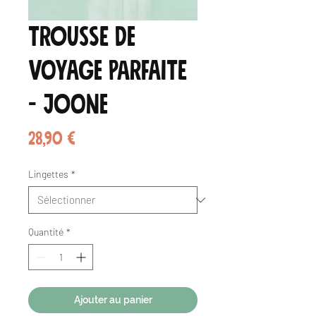
Trousse de
voyage parfaite
- JOONE
Prix
28,90 €
Lingettes
*
Quantité
*
Ajouter au panier