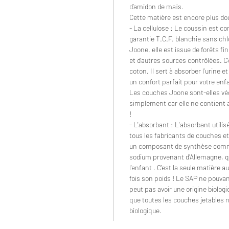
d’amidon de maïs.
Cette matière est encore plus dou
- La cellulose : Le coussin est co
garantie T.C.F. blanchie sans chl
Joone, elle est issue de forêts f
et d’autres sources contrôlées. C
coton. Il sert à absorber l’urine e
un confort parfait pour votre enf
Les couches Joone sont-elles vég
simplement car elle ne contient a
!
- L'absorbant : L'absorbant utilis
tous les fabricants de couches et
un composant de synthèse comm
sodium provenant d’Allemagne, qu
l'enfant . C'est la seule matière
fois son poids ! Le SAP ne pouvant
peut pas avoir une origine biologi
que toutes les couches jetables
biologique.