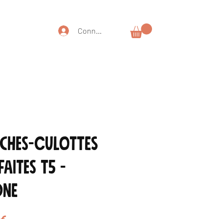
Connexion
ches-culottes
aites T5 -
ne