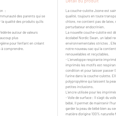
Détail du produit
on :
La couche-culotte Joone est sain
communauté des parents qui se
qualité, toujours en toute transpa
a qualité des produits qu’ils
chlore, ne contient pas de latex, 
perturbateur endocrinien.
édérée autour de valeurs
La nouvelle couche-culotte est d
aucoup plus
écolabel Nordic Swan, un label r
hygiène pour l’enfant en créant
environnementales strictes . Elle
es à comprendre.
notre nouveau sac qui la contient
renouvelables et recyclables.
- L'enveloppe respirante imprimée
imprimés les motifs est respiran
condition et pour laisser passer l’
l’urine dans la couche-culotte. El
polypropylène qui laissent la pe
petites inclusions.
L'encre utilisée pour les imprimés
- Voile de surface : Il s’agit du vo
bébé. Il permet de maintenir l’hum
garder la peau de bébé bien au s
matière d’origine 100% naturelle 