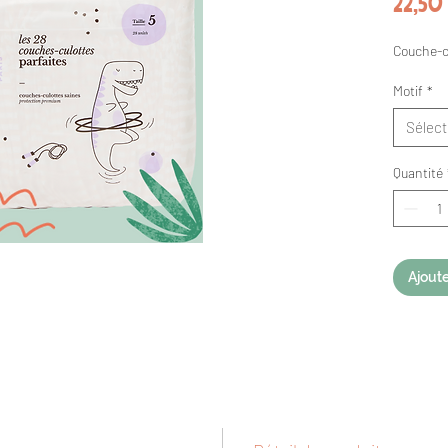
22,50
Couche-cul
Motif
*
Sélect
Quantité
Ajoute