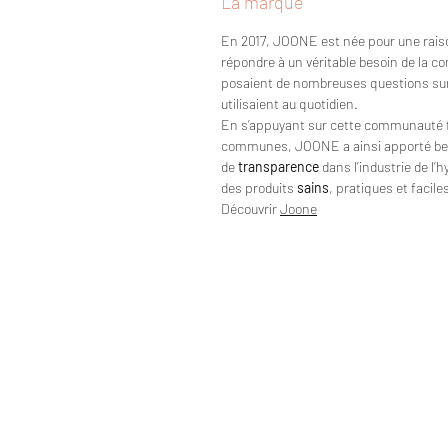
La marque
En 2017, JOONE est née pour une rais
répondre à un véritable besoin de la 
posaient de nombreuses questions sur l
utilisaient au quotidien.
En s’appuyant sur cette communauté f
communes, JOONE a ainsi apporté be
de
transparence
dans l’industrie de l’
des produits
sains
, pratiques et facil
Découvrir
Joone