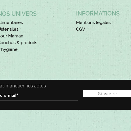
INFORMATIONS
NOS UNIVERS
limentaires
Mentions légales
stensiles
CGV
Pour Maman
ouches & produits
'hygiène
 pas manquer nos actus
S'inscrire