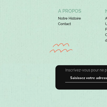
A PROPOS
Notre Histoire
A
Contact
U
C
d
​Inscrivez-vous pour ne