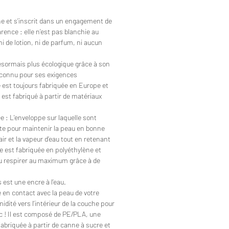
e et s’inscrit dans un engagement de
rence : elle n’est pas blanchie au
ni de lotion, ni de parfum, ni aucun
ésormais plus écologique grâce à son
econnu pour ses exigences
 est toujours fabriquée en Europe et
 est fabriqué à partir de matériaux
 : L'enveloppe sur laquelle sont
te pour maintenir la peau en bonne
air et la vapeur d’eau tout en retenant
le est fabriquée en polyéthylène et
au respirer au maximum grâce à de
 est une encre à l’eau.
ile en contact avec la peau de votre
idité vers l’intérieur de la couche pour
ec ! Il est composé de PE/PLA, une
fabriquée à partir de canne à sucre et