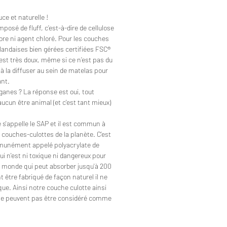
ce et naturelle !
mposé de fluff, c’est-à-dire de cellulose
ore ni agent chloré. Pour les couches
inlandaises bien gérées certifiées FSC®
’est très doux, même si ce n’est pas du
t à la diffuser au sein de matelas pour
ant.
anes ? La réponse est oui, tout
ucun être animal (et c'est tant mieux)
é s'appelle le SAP et il est commun à
 couches-culottes de la planète. C’est
unément appelé polyacrylate de
i n'est ni toxique ni dangereux pour
 au monde qui peut absorber jusqu'à 200
 être fabriqué de façon naturel il ne
que. Ainsi notre couche culotte ainsi
 ne peuvent pas être considéré comme