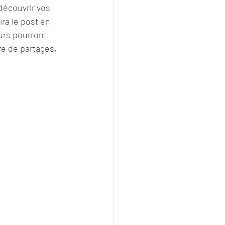
découvrir vos 
ira le post en 
urs pourront 
re de partages, 