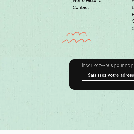
Notre Histoire
A
Contact
U
C
d
​Inscrivez-vous pour ne