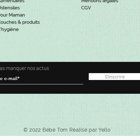
limentaires
Mentions légales
stensiles
CGV
Pour Maman
ouches & produits
'hygiène
 pas manquer nos actus
S'inscrire
© 2022 Bébé Tom Réalisé par
Yello