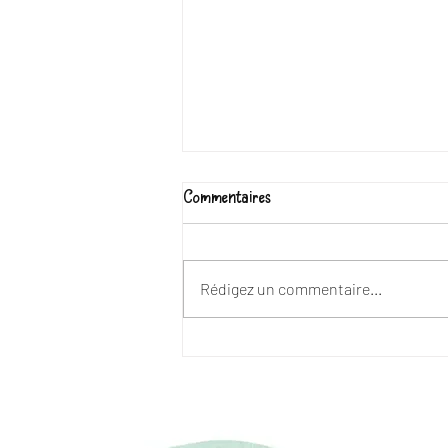
Commentaires
Rédigez un commentaire...
Gérez votre blog depuis votre site
live